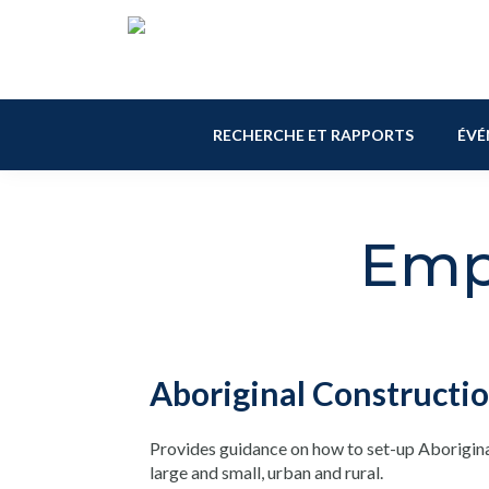
Skip
Skip
Skip
Skip
to
to
to
to
primary
main
primary
footer
navigation
content
sidebar
RECHERCHE ET RAPPORTS
ÉVÉ
Emp
Aboriginal Constructi
Provides guidance on how to set-up Aboriginal
large and small, urban and rural.