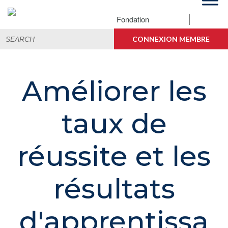
Skip
Skip
Skip
to
to
to
Fondation
primary
main
footer
Search
navigation
content
CONNEXION MEMBRE
for:
Améliorer les
taux de
réussite et les
résultats
d'apprentissa