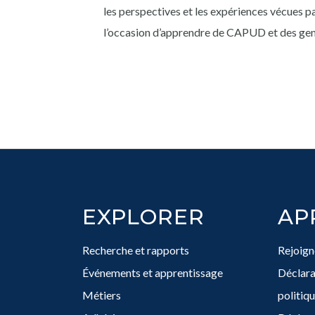
les perspectives et les expériences vécues pa
l’occasion d’apprendre de CAPUD et des ge
Footer
EXPLORER
AP
Recherche et rapports
Rejoign
Événements et apprentissage
Déclarat
Métiers
politiqu