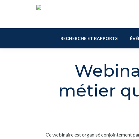
Skip
Skip
Skip
to
to
to
primary
main
footer
navigation
content
RECHERCHE ET RAPPORTS
ÉVÉ
Webinai
métier qu
Ce webinaire est organisé conjointement p