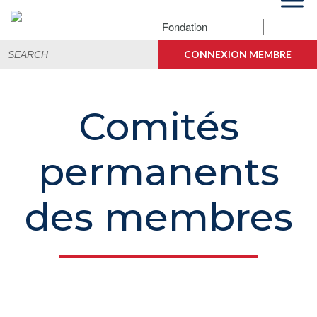
Skip
Skip
Skip
to
to
to
Fondation
primary
main
footer
Search
navigation
content
CONNEXION MEMBRE
for:
Comités
permanents
des membres